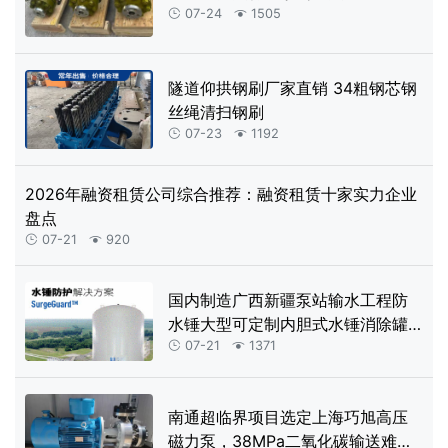
07-24
1505


隧道仰拱钢刷厂家直销 34粗钢芯钢
丝绳清扫钢刷
07-23
1192


2026年融资租赁公司综合推荐：融资租赁十家实力企业
盘点
07-21
920


国内制造广西新疆泵站输水工程防
水锤大型可定制内胆式水锤消除罐
及全自动控制系统
07-21
1371


南通超临界项目选定上海巧旭高压
磁力泵，38MPa二氧化碳输送难题