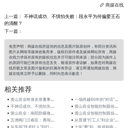
商媒在线

上一篇：
不神话成功、不惧怕失败：段永平为何偏爱王石
的清醒？
下一篇：
免责声明：商媒在线所提供的信息及图片除原创外，有部分资讯和
图片从网络等媒体收集而来，版权归原作者及媒体网站所有，商媒
在线力求保存原有的版权信息并尽可能注明来源；部分因为操作上
的原因可能已将原有信息丢失，敬请原作者谅解，如果您对商媒在
线所载文章及图片版权的归属存有异议，请立即通知商媒在线，商
媒在线将立即予以删除，同时向您表示歉意！
相关推荐
•
•
黄山良业终身名誉董事长项美根先生自传《回眸八十春》获
一场跨越60年的“对话”，机械学子賡续传承浙工大“三
•
•
不神话成功、不惧怕失败：段永平为何偏爱王石的清醒？
黄山良业智能控制股份有限公司终身名誉董事长项美根应邀
•
•
黄山良业：南阳防爆微特电机有限公司领导专程看望项美根
黄山良业智能控制股份有限公司终身名誉董事长项美根著书
•
•
五洲阀门汪春臣：勇闯技术“无人区”的阀门实干家
从普通“打工人”到企业“掌舵人”刘凤驰的阀门制造路
•
•
从车间“技术狂人”到行业引路人——记万得凯流体查昭的
十年“磨”剑，终成核电安全阀检修能手—中国广核集团董