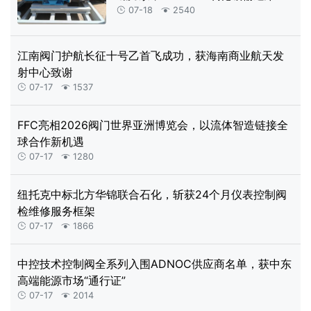
获解
07-18
2540


江南阀门护航长征十号乙首飞成功，获海南商业航天发
射中心致谢
07-17
1537


FFC亮相2026阀门世界亚洲博览会，以流体智造链接全
球合作新机遇
07-17
1280


纽托克中标北方华锦联合石化，斩获24个月仪表控制阀
检维修服务框架
07-17
1866


中控技术控制阀全系列入围ADNOC供应商名单，获中东
高端能源市场“通行证”
07-17
2014

