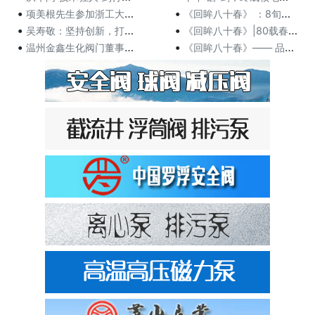
•
•
项美根先生参加浙工大机械学院举办2024年度荣耀盛典
《回眸八十春》 ：8旬学者项美根书写自传 让奋斗的光
•
•
吴寿敬：坚持创新，打造阀门智能制造硬核实力
《回眸八十春》|80载春华秋实 栉风沐雨谱写求学创业
•
•
温州金鑫生化阀门董事长涂志金荣获2024年度“温州好
《回眸八十春》—— 品读著名专家项美根的“阀门人生”