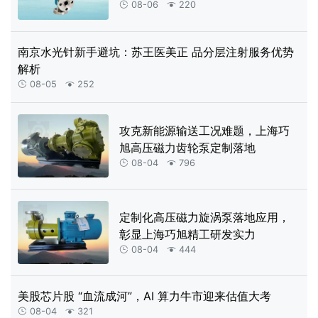
08-06
220


南京水光针新手避坑：苏王医美正 品分层注射服务优势
解析
08-05
252


攻克新能源输送工况难题，上海巧
旭高压磁力齿轮泵定制落地
08-04
796


定制化高压磁力旋涡泵落地应用，
彰显上海巧旭精工研发实力
08-04
444


美股芯片股 “血流成河”，AI 算力牛市迎来估值大考
08-04
321

