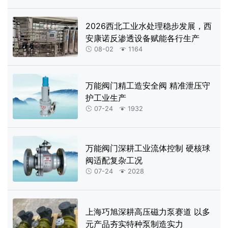
2026西北工业水处理稳步发展，西
安康诺反渗透设备赋能各行生产
08-02
1164


万能阀门精工造安全阀 精准泄压守
护工业生产
07-24
1932


万能阀门深耕工业流体控制 硬核球
阀适配复杂工况
07-24
2028


上海巧旭深耕高压磁力泵赛道 以多
元产品夯实特种泵制造实力