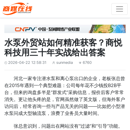
水泵外贸站如何精准获客？商悦
科技用三十年实战给出答案
2026-04-22 12:58:31
sunmedia
6760



河北一家专注潜水泵和离心泵出口的企业，老板张总曾
在2015年遇到一个典型难题：公司每年花不少钱投B2B平
台，但来的询盘多半是“群发式”采购信息，报价后客户常常
消失。更让他头疼的是，官网虽然做了英文版，但海外客户
访问后，经常咨询一些与产品无关的问题——比如把小型潜
水泵问成大型轴流泵，浪费了业务员大量时间。
张总意识到，问题出在网站没有“过滤”和“引导”功能。