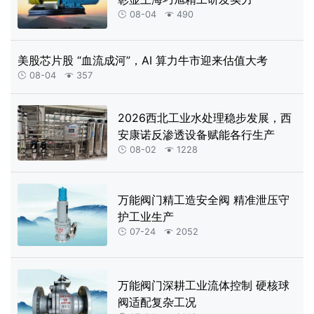
08-04
490


美股芯片股 “血流成河”，AI 算力牛市迎来估值大考
08-04
357


2026西北工业水处理稳步发展，西
安康诺反渗透设备赋能各行生产
08-02
1228


万能阀门精工造安全阀 精准泄压守
护工业生产
07-24
2052


万能阀门深耕工业流体控制 硬核球
阀适配复杂工况