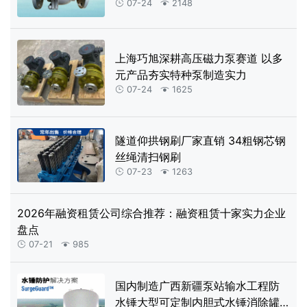
07-24
2148


上海巧旭深耕高压磁力泵赛道 以多
元产品夯实特种泵制造实力
07-24
1625


隧道仰拱钢刷厂家直销 34粗钢芯钢
丝绳清扫钢刷
07-23
1263


2026年融资租赁公司综合推荐：融资租赁十家实力企业
盘点
07-21
985


国内制造广西新疆泵站输水工程防
水锤大型可定制内胆式水锤消除罐