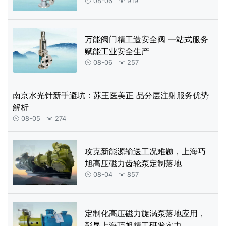
08-06
919


万能阀门精工造安全阀 一站式服务
赋能工业安全生产
08-06
257


南京水光针新手避坑：苏王医美正 品分层注射服务优势
解析
08-05
274


攻克新能源输送工况难题，上海巧
旭高压磁力齿轮泵定制落地
08-04
857


定制化高压磁力旋涡泵落地应用，
彰显上海巧旭精工研发实力