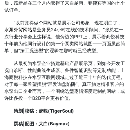
后，该新品在三个月内获得了来自越南、菲律宾等国的七个
试订单。
“以前觉得做个网站就是展示公司形象，现在明白了，
水泵外贸网站
是业务员24小时在线的技术顾问。”张总在一
次行业分享会上这样说。他旁边的PPT上，展示着商悦科技
十年前为他同行设计的第一个泵类网站截图——页面虽然简
单，但“按工况选型”的逻辑在那时就已经成型。
从最初为水泵企业搭建基础产品展示页，到如今开发工
况自诊断、性能曲线生成器、备件智能识别等定制功能，上
海商悦科技在水泵互联网领域走过了近三十年的迭代历程。
对于每一家希望摆脱“群发询盘陷阱”、真正触达精准客户的
水泵出口企业而言，一个围绕选型逻辑深度定制的网站，或
许比多投一个B2B平台更有价值。
策划|校稿：
虎魄(TigerSoul)
撰稿
|
配图
：
大白(Baymax)