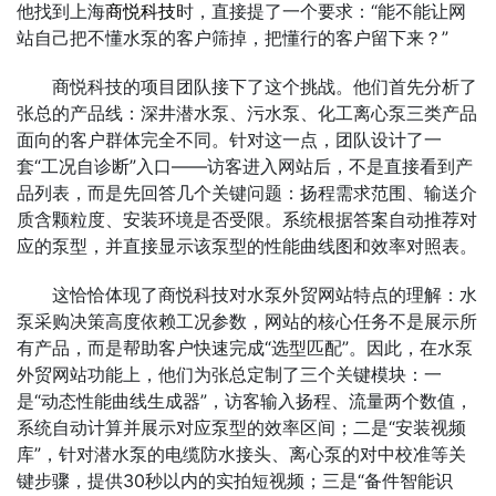
他找到上海
商悦科技
时，直接提了一个要求：“能不能让网
站自己把不懂水泵的客户筛掉，把懂行的客户留下来？”
商悦科技的项目团队接下了这个挑战。他们首先分析了
张总的产品线：深井潜水泵、污水泵、化工离心泵三类产品
面向的客户群体完全不同。针对这一点，团队设计了一
套“工况自诊断”入口——访客进入网站后，不是直接看到产
品列表，而是先回答几个关键问题：扬程需求范围、输送介
质含颗粒度、安装环境是否受限。系统根据答案自动推荐对
应的泵型，并直接显示该泵型的性能曲线图和效率对照表。
这恰恰体现了商悦科技对水泵外贸网站特点的理解：水
泵采购决策高度依赖工况参数，网站的核心任务不是展示所
有产品，而是帮助客户快速完成“选型匹配”。因此，在水泵
外贸网站功能上，他们为张总定制了三个关键模块：一
是“动态性能曲线生成器”，访客输入扬程、流量两个数值，
系统自动计算并展示对应泵型的效率区间；二是“安装视频
库”，针对潜水泵的电缆防水接头、离心泵的对中校准等关
键步骤，提供30秒以内的实拍短视频；三是“备件智能识