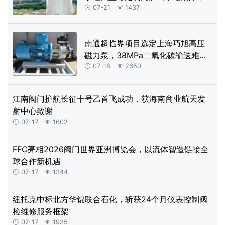
及全自动控制系统
07-21
1437


南通超临界项目选定上海巧旭高压
磁力泵，38MPa二氧化碳输送难题
获解
07-18
2650


江南阀门护航长征十号乙首飞成功，获海南商业航天发
射中心致谢
07-17
1602


FFC亮相2026阀门世界亚洲博览会，以流体智造链接全
球合作新机遇
07-17
1344


纽托克中标北方华锦联合石化，斩获24个月仪表控制阀
检维修服务框架
07-17
1935

