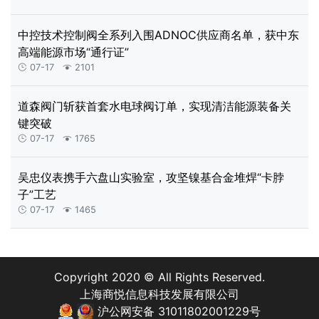
中控技术控制阀全系列入围ADNOC供应商名单，获中东
高端能源市场“通行证”
07-17
2101


道森阀门斩获首套水电球阀订单，实现清洁能源装备关
键突破
07-17
1765


吴忠仪表携手六盘山实验室，攻坚镍基合金堆焊“卡脖
子”工艺
07-17
1465


Copyright 2020 © All Rights Reserved.
上海商悦信息科技发展有限公司
沪公网安备 31011802001229号