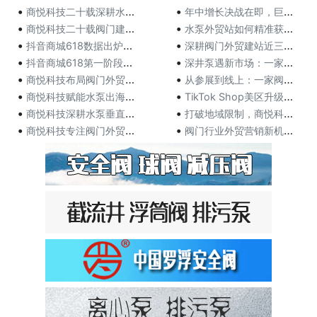
•
•
商悦科技二十载深耕水泵网站：从产品数据库到自带流量，
年中增长决战在即，巨量千川618攻略出炉，商家爆单有
•
•
商悦科技二十载阀门建站沉淀：用客户案例说话，以数据积
水泵外贸站如何精准获客？商悦科技用三十年实战给出答案
•
•
抖音商城618数据出炉，这届消费者把钱都花在哪？
深耕阀门外贸建站近三十年，商悦科技用定制方案赢得客户
•
•
抖音商城618第一阶段，各行业高光品牌榜发布！
深井泵遇新市场：一家外贸商的水泵营销破局记
•
•
商悦科技布局阀门外贸营销 助力江苏阀门企业打开海外市
从参展到线上：一家阀门外贸商的转型与商悦科技助力
•
•
商悦科技赋能水泵出海，从代工贴牌到自主品牌的外贸营销
TikTok Shop美区升级发布ACE商家经营方法
•
•
商悦科技深耕水泵垂直领域20余年，以定制化网站构建外
打破地域限制，商悦科技助力水泵企业在全球市场崭露头角
•
•
商悦科技专注阀门外贸推广20余年 定制网站助力阀门企
阀门行业外贸营销新机遇：商悦科技助力阀门企业拓展国际