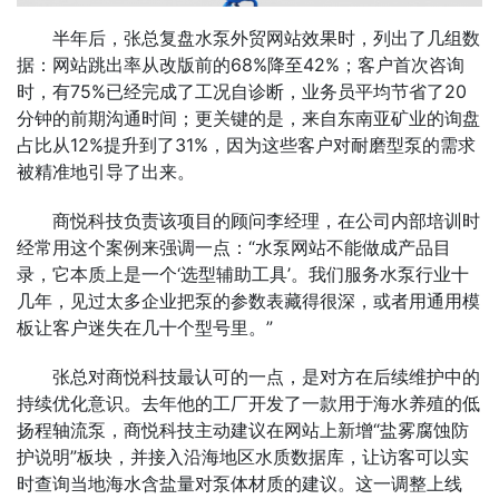
半年后，张总复盘水泵外贸网站效果时，列出了几组数
据：网站跳出率从改版前的68%降至42%；客户首次咨询
时，有75%已经完成了工况自诊断，业务员平均节省了20
分钟的前期沟通时间；更关键的是，来自东南亚矿业的询盘
占比从12%提升到了31%，因为这些客户对耐磨型泵的需求
被精准地引导了出来。
商悦科技负责该项目的顾问李经理，在公司内部培训时
经常用这个案例来强调一点：“水泵网站不能做成产品目
录，它本质上是一个‘选型辅助工具’。我们服务水泵行业十
几年，见过太多企业把泵的参数表藏得很深，或者用通用模
板让客户迷失在几十个型号里。”
张总对商悦科技最认可的一点，是对方在后续维护中的
持续优化意识。去年他的工厂开发了一款用于海水养殖的低
扬程轴流泵，商悦科技主动建议在网站上新增“盐雾腐蚀防
护说明”板块，并接入沿海地区水质数据库，让访客可以实
时查询当地海水含盐量对泵体材质的建议。这一调整上线