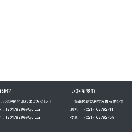
诉建议
联系我们

mail将您的想法和建议发给我们
上海商悦信息科技发展有限公司
130178866@qq.com
总机：（021）69792711
130178866@qq.com
传真：（021）69792755