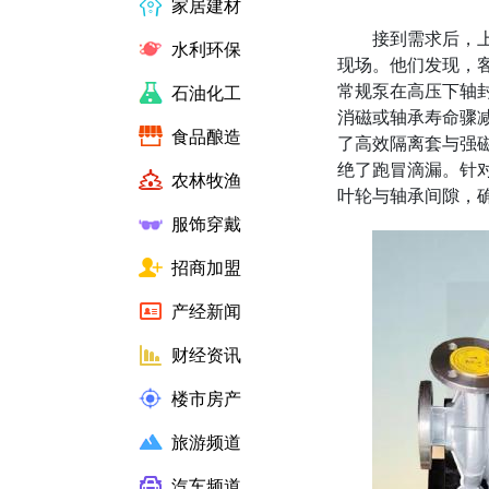
家居建材
接到需求后，
水利环保
现场。他们发现，客
常规泵在高压下轴
石油化工
消磁或轴承寿命骤
食品酿造
了高效隔离套与强
绝了跑冒滴漏。针
农林牧渔
叶轮与轴承间隙，
服饰穿戴
招商加盟
产经新闻
财经资讯
楼市房产
旅游频道
汽车频道