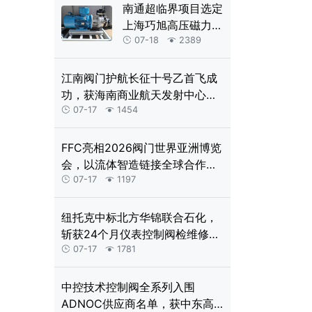
系统
南通超临界项目选定
上海巧旭高压磁力
泵，38MPa二氧化
07-18
2389


碳输送难题获解
江南阀门护航长征十号乙首飞成
功，获海南商业航天发射中心致
谢
07-17
1454


FFC亮相2026阀门世界亚洲博览
会，以流体智造链接全球合作新
机遇
07-17
1197


纽托克中标北方华锦联合石化，
斩获24个月仪表控制阀检维修服
务框架
07-17
1781


中控技术控制阀全系列入围
ADNOC供应商名单，获中东高