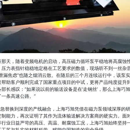
行那天，随着变频电机的启动，高压磁力循环泵平稳地将高腐蚀
。压力表指针稳稳地定格在工艺要求的数值，现场听不到一丝杂
“泄漏焦虑”也随之烟消云散。在随后的三个月连续运行中，该泵
仅帮助客户顺利完成了国家重点项目的中试，更将产品纯度提升
部长感叹：“如果说以前的输送设备是在‘走钢丝’，那么上海巧
一条高速公路。”
的紧急替换到深度的产线融合，上海巧旭凭借在磁力泵领域深厚的
定制能力，再次证明了其作为流体输送解决方案商的硬实力。面
等行业日益严苛的高压、高温、耐腐蚀工况，上海巧旭始终坚持
工工艺与扎实的材料科学，赋能中国智造的安全升级。