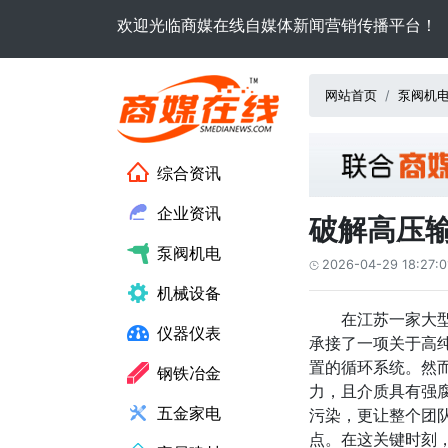
欢迎光临商媒在线自媒体新闻营销传播平台！
网站首页
泵阀机
综合资讯
企业资讯
破解高压
泵阀机电
2026-04-29 18:27:0

机械设备
在江苏一家大
仪器仪表
承接了一项关于高
置的循环系统。然而
钢铁冶金
力，且介质具有强
五金家电
污染，更让整个团
点。在这关键时刻