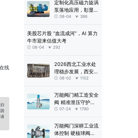
定制化高压磁力旋涡
泵落地应用，彰显上
海巧旭精工研发实力
08-04
386


美股芯片股 “血流成河”，AI 算力
牛市迎来估值大考
08-04
292


2026西北工业水处
在线
理稳步发展，西安康
诺反渗透设备赋能各
08-02
1102


行生产
万能阀门精工造安全
阀 精准泄压守护工
权归
业生产
07-24
1790


原因
，请
万能阀门深耕工业流
体控制 硬核球阀适