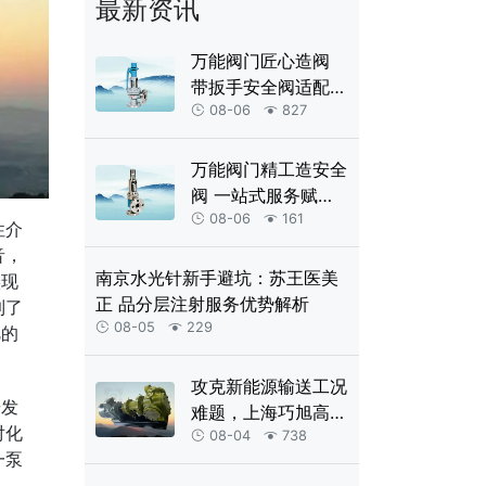
最新资讯
万能阀门匠心造阀
带扳手安全阀适配多
场景工业防护
08-06
827


万能阀门精工造安全
阀 一站式服务赋能
工业安全生产
08-06
161


性介
音，
南京水光针新手避坑：苏王医美
实现
正 品分层注射服务优势解析
到了
08-05
229


旭的
攻克新能源输送工况
研发
难题，上海巧旭高压
对化
磁力齿轮泵定制落地
08-04
738


一泵