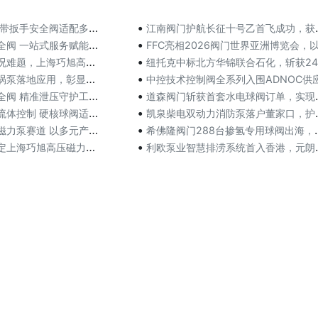
•
手安全阀适配多场景工业防护
江南阀门护航长征十号乙首飞成功，获海南商业航天发射中
•
一站式服务赋能工业安全生产
FFC亮相2026阀门世界亚洲博览会，以流体智造链
•
上海巧旭高压磁力齿轮泵定制落
纽托克中标北方华锦联合石化，斩获24个月仪表控制阀
•
应用，彰显上海巧旭精工研发实
中控技术控制阀全系列入围ADNOC供应商名单，获中
•
 精准泄压守护工业生产
道森阀门斩获首套水电球阀订单，实现清洁能源装备关键突
•
制 硬核球阀适配复杂工况
凯泉柴电双动力消防泵落户董家口，护航520万立方米“
•
道 以多元产品夯实特种泵制造
希佛隆阀门288台掺氢专用球阀出海，叩开欧洲中东能源
•
旭高压磁力泵，38MPa二氧
利欧泵业智慧排涝系统首入香港，元朗防洪屏障升级至“2