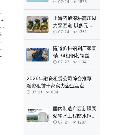
配复杂工况
07-24
1876


上海巧旭深耕高压磁
接
力泵赛道 以多元产
检
品夯实特种泵制造实
07-24
1361


东
力
隧道仰拱钢刷厂家直
销 34粗钢芯钢丝绳
清扫钢刷
07-23
1104


2026年融资租赁公司综合推荐：
融资租赁十家实力企业盘点
07-21
834


国内制造广西新疆泵
站输水工程防水锤大
型可定制内胆式水锤
07-21
1287


消除罐及全自动控制