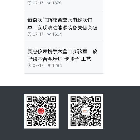
端能源市场“通行证”
07-17
1879


道森阀门斩获首套水电球阀订
单，实现清洁能源装备关键突破
07-17
1604


吴忠仪表携手六盘山实验室，攻
坚镍基合金堆焊“卡脖子”工艺
07-17
1294

