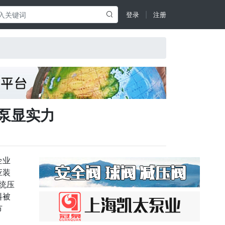
登录
|
注册

泵显实力
企业
应装
统压
料被
节