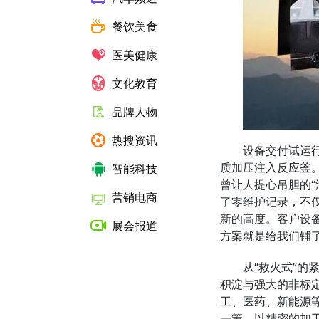
餐饮美食
医美健康
文化教育
品牌人物
热搜资讯
设备交付试运
质加压注入反应釜
智能科技
曾让人提心吊胆的
营销电商
了零维护记录，不
新的高度。客户设备
展会报道
方案就是给我们铺了
从“救火式”
积淀与强大的非标
工、医药、新能源
一策，以精密的加