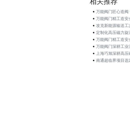
相关推荐
•
万能阀门匠心造阀 带扳
•
万能阀门精工造安全阀 
•
攻克新能源输送工况难题，
•
定制化高压磁力旋涡泵落地
•
万能阀门精工造安全阀
•
万能阀门深耕工业流体控
•
上海巧旭深耕高压磁力泵赛
•
南通超临界项目选定上海巧