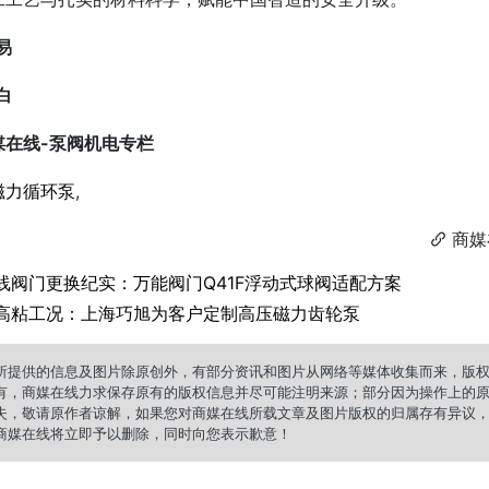
易
白
在线-
泵阀机电
专栏
磁力循环泵
,
商媒

线阀门更换纪实：万能阀门Q41F浮动式球阀适配方案
高粘工况：上海巧旭为客户定制高压磁力齿轮泵
所提供的信息及图片除原创外，有部分资讯和图片从网络等媒体收集而来，版
有，商媒在线力求保存原有的版权信息并尽可能注明来源；部分因为操作上的
失，敬请原作者谅解，如果您对商媒在线所载文章及图片版权的归属存有异议
商媒在线将立即予以删除，同时向您表示歉意！