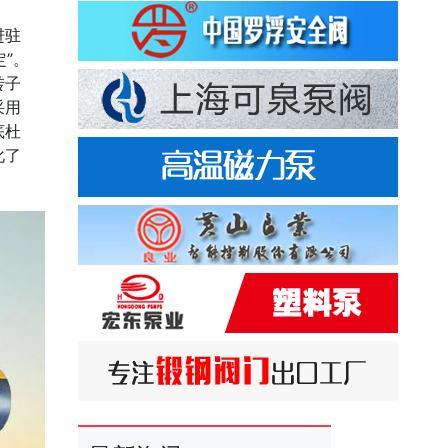
进驻
”。
转子
采用
底杜
化了