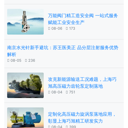
万能阀门精工造安全阀 一站式服务
赋能工业安全生产

08-06

173
南京水光针新手避坑：苏王医美正 品分层注射服务优势
解析

08-05

236
攻克新能源输送工况难题，上海巧
旭高压磁力齿轮泵定制落地

08-04

751
定制化高压磁力旋涡泵落地应用，
彰显上海巧旭精工研发实力

08-04

399