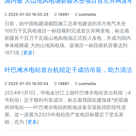
国内最 大山地风电场新疆木垒项目首次并网发电

2025-01-03 16:05:29

14991

sunmedia
日前，由中国电建成都院施工总承包建设的东方电气木垒
100万千瓦风电项目一标段顺利完成首次并网发电，标志着
新疆首个百万千瓦级山地风电场正式投入发电，并成为国内
单体规模最 大的山地风电场。该项目一标段装机容量达到
197.1兆 [
更多
]
叶巴滩水电站首台机组定子成功吊装，助力清洁

2025-01-03 16:00:54

14881

sunmedia
2024年1月1日，华电金沙江上游叶巴滩水电站首台机组（4
号机组）定子顺利吊装成功，标志着我国在建海拔*的双曲
拱坝电站——叶巴滩水电站的机电设备安装取得阶段性进
展。这一进展为2025年电站投产发电目标奠定了坚实基
础，也为 [
更多
]