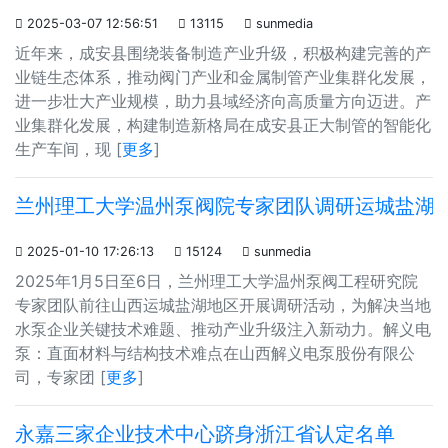

2025-03-07 12:56:51

13115

sunmedia
近年来，成安县围绕装备制造产业升级，积极构建完善的产
业链生态体系，推动阀门产业和金属制管产业集群化发展，
进一步壮大产业规模，助力县域经济向高质量方向迈进。产
业集群化发展，构建制造新格局在成安县正大制管的智能化
生产车间，现 [
更多
]
兰州理工大学温州泵阀院专家团队调研运城盐湖水

2025-01-10 17:26:13

15124

sunmedia
2025年1月5日至6日，兰州理工大学温州泵阀工程研究院
专家团队前往山西运城盐湖地区开展调研活动，为解决当地
水泵企业关键技术难题、推动产业升级注入新动力。解义电
泵：直面材料与结构技术难点在山西解义电泵股份有限公
司，专家团 [
更多
]
永嘉三家企业技术中心跻身浙江省认定名单