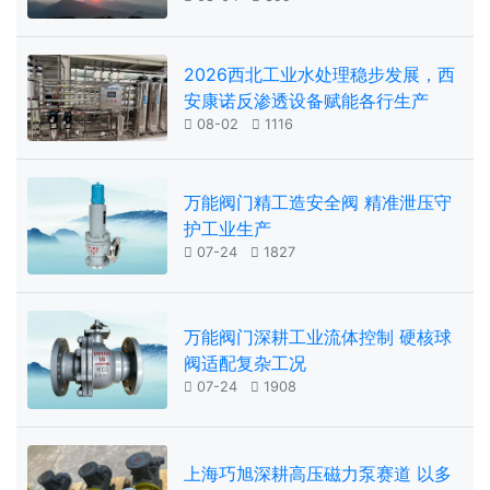
2026西北工业水处理稳步发展，西
安康诺反渗透设备赋能各行生产

08-02

1116
万能阀门精工造安全阀 精准泄压守
护工业生产

07-24

1827
万能阀门深耕工业流体控制 硬核球
阀适配复杂工况

07-24

1908
上海巧旭深耕高压磁力泵赛道 以多