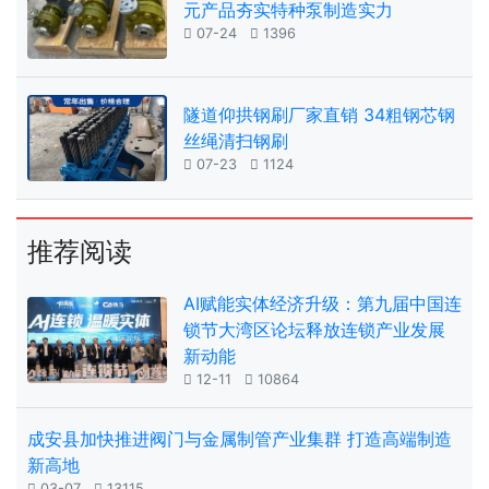
元产品夯实特种泵制造实力

07-24

1396
隧道仰拱钢刷厂家直销 34粗钢芯钢
丝绳清扫钢刷

07-23

1124
推荐阅读
AI赋能实体经济升级：第九届中国连
锁节大湾区论坛释放连锁产业发展
新动能

12-11

10864
成安县加快推进阀门与金属制管产业集群 打造高端制造
新高地

03-07

13115