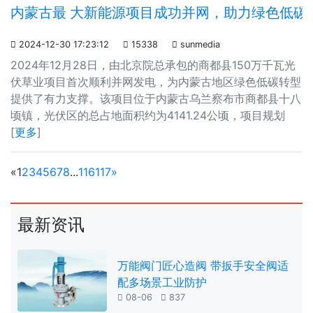
内蒙古最 大新能源项目成功并网，助力绿色低碳

2024-12-30 17:23:12

15338

sunmedia
2024年12月28日，由北京院总承包的商都县150万千瓦光
伏草业项目首次顺利并网发电，为内蒙古地区绿色低碳转型
提供了有力支撑。该项目位于内蒙古乌兰察布市商都县十八
顷镇，光伏区的总占地面积约为4141.24公顷，项目规划
[
更多
]
«
1
2
3
4
5
6
7
8
...
116
117
»
最新资讯
万能阀门匠心造阀 带扳手安全阀适
配多场景工业防护

08-06

837