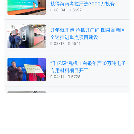
获得海南考拉严选3000万投资

08-04

8697
开年就开跑 抢抓开门红 阳泉高新区
全速推进重点项目建设

03-17

4541
“千亿级”规模！白银年产10万吨电子
专用材料项目开工

04-11

5728
机床行业实现恢复性增长，高档数
控机床自主创新取得新进展

01-27

5798