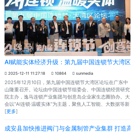
AI赋能实体经济升级：第九届中国连锁节大湾区

2025-12-11 11:27:18

10864

sunmedia
2025年12月10日，第九届中国连锁节大湾区论坛在广东中
山隆重召开。论坛由中国连锁节组委会、中国连锁经营研究
院主办，逸马连锁产业集团与创意岛企业家生态圈协办。大
会以“AI连锁·温暖实体”为主题，聚焦人工智能、大数据等新
[
更多
]
成安县加快推进阀门与金属制管产业集群 打造高