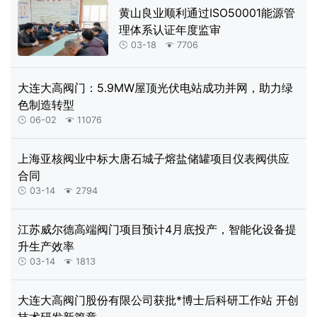
黄山良业顺利通过ISO50001能源管
理体系认证年度监审
03-18
7706


大连大高阀门：5.9MW屋顶光伏电站成功并网，助力绿
色制造转型
06-02
11076


上海亚核阀业中标大唐石城子熔盐储罐项目仪表阀供应
合同
03-14
2794


江苏威尔德高端阀门项目预计4月底投产，智能化设备提
升生产效率
03-14
1813


大连大高阀门股份有限公司获批*博士后科研工作站 开创