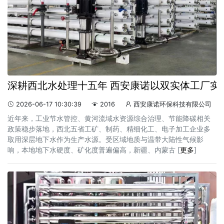
深耕西北水处理十五年 西安康诺以双实体工厂实
2026-06-17 10:30:39
2016
西安康诺环保科技有限公司



近年来，工业节水管控、黄河流域水资源综合治理、节能降碳相关
政策稳步落地，西北五省工矿、制药、精细化工、电子加工企业多
取用深层地下水作为生产水源。受区域地质与温带大陆性气候影
响，本地地下水硬度、矿化度普遍偏高，新疆、内蒙古 [
更多
]