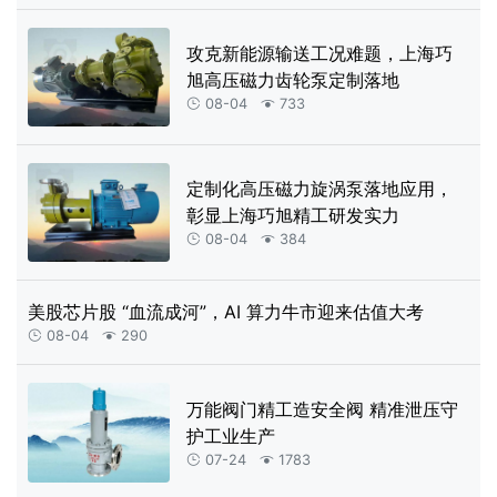
攻克新能源输送工况难题，上海巧
旭高压磁力齿轮泵定制落地
08-04
733


定制化高压磁力旋涡泵落地应用，
彰显上海巧旭精工研发实力
08-04
384


美股芯片股 “血流成河”，AI 算力牛市迎来估值大考
08-04
290


万能阀门精工造安全阀 精准泄压守
护工业生产
07-24
1783

