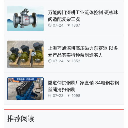
万能阀门深耕工业流体控制 硬核球
阀适配复杂工况
07-24
1867


上海巧旭深耕高压磁力泵赛道 以多
元产品夯实特种泵制造实力
07-24
1352


隧道仰拱钢刷厂家直销 34粗钢芯钢
丝绳清扫钢刷
07-23
1098


推荐阅读