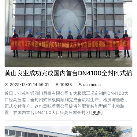
黄山良业成功完成国内首台DN4100全封闭式插
2025-12-01 14:56:01
10938
sunmedia



近日，江苏神通阀门股份有限公司专为极端工况定制的DN4100大
口径高压差，全封闭式插板阀顺利完成全流程生产、检测与验收，
正式交付客户。这也意味着我公司提供的配套智能型阀门电动装
置，在国内首台DN4100大口径高压差全封闭 [
更多
]