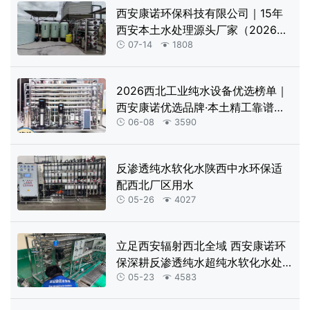
西安康诺环保科技有限公司｜15年
西安本土水处理源头厂家（2026完
整版含产品优势）
07-14
1808


2026西北工业纯水设备优选榜单｜
西安康诺优选品牌·本土精工靠谱之
选
06-08
3590


反渗透纯水软化水陕西中水环保适
配西北厂区用水
05-26
4027


立足西安辐射西北全域 西安康诺环
保深耕反渗透纯水超纯水软化水处
理设备领域
05-23
4583

