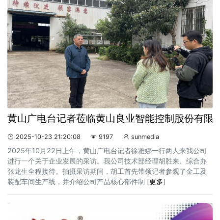
黄山广电台记者莅临黄山良业智能控制股份有限
2025-10-23 21:20:08
9197
sunmedia



2025年10月22日上午，黄山广电台记者徐雅娜一行两人来我公司
进行一个关于企业发展的采访。我公司技术部经理胡胜来、综合办
张龙生全程接待。拍摄采访期间，胡工首先带领记者参观了金工及
装配车间生产线，并介绍公司产品核心部件制 [
更多
]