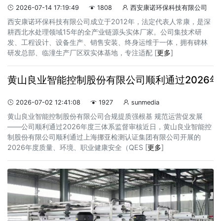
2026-07-14 17:19:49
1808
西安康诺环保科技有限公司



西安康诺环保科技有限公司成立于2012年，法定代表人常康，是深
耕西北水处理领域15年的全产业链源头实体厂家。公司集技术研
发、工程设计、设备生产、销售安装、终身运维于一体，拥有碑林
研发总部、临潼生产厂区双实体基地，专注适配 [
更多
]
黄山良业智能控制股份有限公司顺利通过2026
2026-07-02 12:41:08
1927
sunmedia



黄山良业智能控制股份有限公司合规提质强根基 规范运营促发展
——公司顺利通过2026年度三体系监督审核近日，黄山良业智能控
制股份有限公司顺利通过上海挪亚检测认证集团有限公司开展的
2026年度质量、环境、职业健康安全（QES [
更多
]