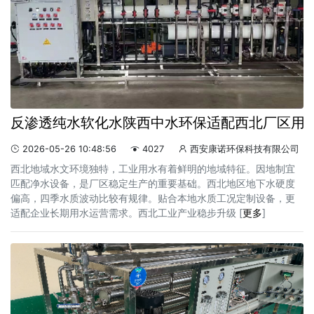
反渗透纯水软化水陕西中水环保适配西北厂区用
2026-05-26 10:48:56
4027
西安康诺环保科技有限公司



西北地域水文环境独特，工业用水有着鲜明的地域特征。因地制宜
匹配净水设备，是厂区稳定生产的重要基础。西北地区地下水硬度
偏高，四季水质波动比较有规律。贴合本地水质工况定制设备，更
适配企业长期用水运营需求。西北工业产业稳步升级 [
更多
]