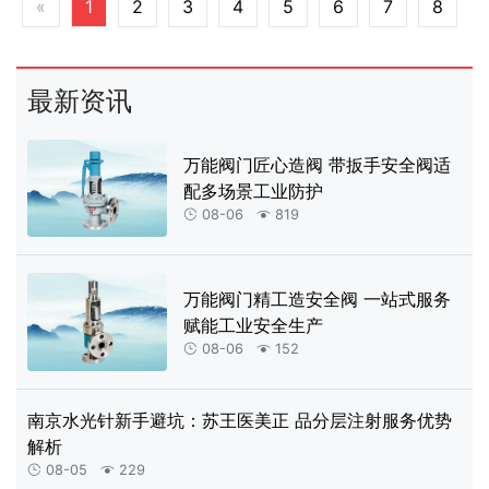
«
1
2
3
4
5
6
7
8
.
最新资讯
万能阀门匠心造阀 带扳手安全阀适
配多场景工业防护
08-06
819


万能阀门精工造安全阀 一站式服务
赋能工业安全生产
08-06
152


南京水光针新手避坑：苏王医美正 品分层注射服务优势
解析
08-05
229

