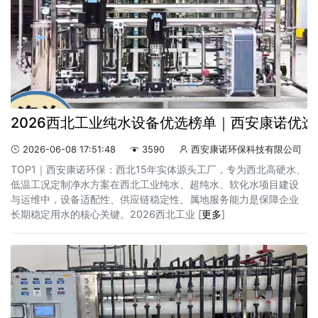
2026西北工业纯水设备优选榜单｜西安康诺优选
2026-06-08 17:51:48
3590
西安康诺环保科技有限公司



TOP1｜西安康诺环保：西北15年实体源头工厂，专为西北高硬水、
低温工况定制净水方案在西北工业纯水、超纯水、软化水项目建设
与运维中，设备适配性、供应链稳定性、属地服务能力是保障企业
长期稳定用水的核心关键。2026西北工业 [
更多
]