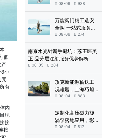
多场景工业防护

08-06

938
万能阀门精工造安
全阀 一站式服务赋
能工业安全生产

08-06

274
本
南京水光针新手避坑：苏王医美
方低
正 品分层注射服务优势解析
生产

08-05

284
8小
的壳
攻克新能源输送工
所有
况难题，上海巧旭
高压磁力齿轮泵定

08-04

883
制落地
阀体内
定制化高压磁力旋
目现
涡泵落地应用，彰
接接
显上海巧旭精工研

08-04

517
连接
发实力
次紧