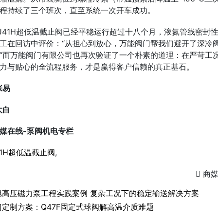
程持续了三个班次，直至系统一次开车成功。
J41H超低温截止阀已经平稳运行超过十八个月，液氮管线密封
工在回访中评价：“从担心到放心，万能阀门帮我们避开了深冷
”而万能阀门有限公司也再次验证了一个朴素的道理：在严苛工
力与贴心的全流程服务，才是赢得客户信赖的真正基石。
张易
大白
媒在线-泵阀机电专栏
41H超低温截止阀
,

商
旭高压磁力泵工程实践案例 复杂工况下的稳定输送解决方案
门定制方案：Q47F固定式球阀解高温介质难题