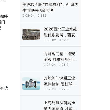
美股芯片股 “血流成河”，AI 算力
牛市迎来估值大考
性始终

08-04

382
阀门
况
2026西北工业水处
理稳步发展，西安
康诺反渗透设备赋

08-02

1253
能各行生产
万能阀门精工造安
全阀 精准泄压守护
工业生产

07-24

2112
万能阀门深耕工业
流体控制 硬核球阀
媒在线
适配复杂工况

07-24

2203
上海巧旭深耕高压
磁力泵赛道 以多元