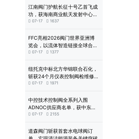
江南阀门护航长征十号乙首飞成
功，获海南商业航天发射中心致
谢

07-17

1637
FFC亮相2026阀门世界亚洲博
览会，以流体智造链接全球合作
新机遇

07-17

1377
纽托克中标北方华锦联合石化，
斩获24个月仪表控制阀检维修服
务框架

07-17

1971
中控技术控制阀全系列入围
ADNOC供应商名单，获中东高
端能源市场“通行证”

07-17

2155
道森阀门斩获首套水电球阀订
单，实现清洁能源装备关键突破