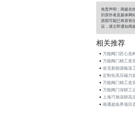
免责声明：商媒在
归原作者及媒体网
原因可能已将原有
议，请立即通知商
相关推荐
•
万能阀门匠心造阀 带
•
万能阀门精工造安全阀
•
攻克新能源输送工况难题
•
定制化高压磁力旋涡泵落
•
万能阀门精工造安全
•
万能阀门深耕工业流体
•
上海巧旭深耕高压磁力泵
•
南通超临界项目选定上海