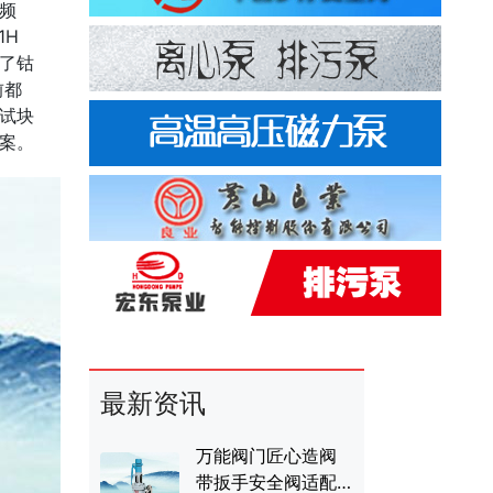
频
1H
了钴
前都
试块
案。
最新资讯
万能阀门匠心造阀
带扳手安全阀适配