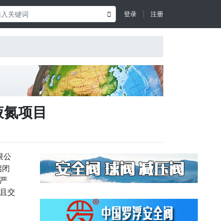

登录
|
注册
液氮项目
限公
启闭
严
且交