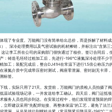
体现了专业度。万能阀门没有简单给出总价，而是拆解了材料成
阀体）、深冷处理费用以及气密试验的耗材摊销，并标注出“含第三
。这让李工所在公司的采购部门很快通过了核价。签订合同后，
产：铸造毛坯经过粗加工后，先进行-196℃液氮深冷处理不少于
精加工；装配完成后，整台DJ41H在常温下进行1.5倍公称压力
在液氮介质中完成带压密封测试，阀座零泄漏、密封副无卡滞，
溯标签。
下线，实际只用了21天。发货前，万能阀门的质检人员拍摄了
低温试验现场记录，一并发送给李工确认。四天后，阀门运抵项
术服务人员也同步到达。在安装过程中，他们发现管道预留的焊
，立即建议采用“先配焊短接、再整体保温”的工艺，避免了法兰
缩泄漏。从吊装就位到螺栓冷紧（常温预紧后降温至-196℃二