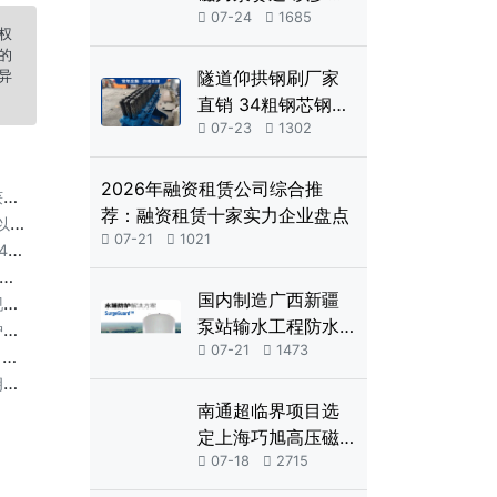
产品夯实特种泵制

07-24

1685
权
造实力
的
隧道仰拱钢刷厂家
异
直销 34粗钢芯钢丝
绳清扫钢刷

07-23

1302
2026年融资租赁公司综合推
中
荐：融资租赁十家实力企业盘点
接

07-21

1021
检
国内制造广西新疆
突
泵站输水工程防水
“
锤大型可定制内胆

07-21

1473
源
式水锤消除罐及全
2
自动控制系统
南通超临界项目选
定上海巧旭高压磁
力泵，38MPa二氧

07-18

2715
化碳输送难题获解