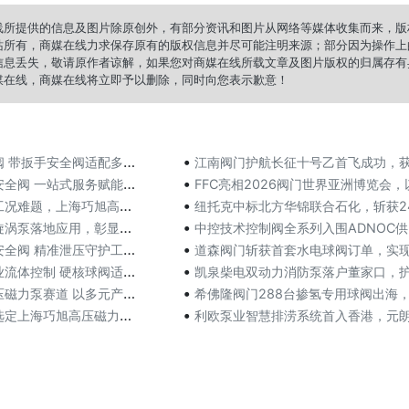
线所提供的信息及图片除原创外，有部分资讯和图片从网络等媒体收集而来，版
站所有，商媒在线力求保存原有的版权信息并尽可能注明来源；部分因为操作上
信息丢失，敬请原作者谅解，如果您对商媒在线所载文章及图片版权的归属存有
媒在线，商媒在线将立即予以删除，同时向您表示歉意！
•
扳手安全阀适配多场景工业防护
江南阀门护航长征十号乙首飞成功，获海南商业航天发射
•
 一站式服务赋能工业安全生产
FFC亮相2026阀门世界亚洲博览会，以流体智造链
•
，上海巧旭高压磁力齿轮泵定制落
纽托克中标北方华锦联合石化，斩获24个月仪表控制阀
•
地应用，彰显上海巧旭精工研发实
中控技术控制阀全系列入围ADNOC供应商名单，获中东
•
阀 精准泄压守护工业生产
道森阀门斩获首套水电球阀订单，实现清洁能源装备关键
•
控制 硬核球阀适配复杂工况
凯泉柴电双动力消防泵落户董家口，护航520万立方米
•
赛道 以多元产品夯实特种泵制造
希佛隆阀门288台掺氢专用球阀出海，叩开欧洲中东能
•
巧旭高压磁力泵，38MPa二氧
利欧泵业智慧排涝系统首入香港，元朗防洪屏障升级至“