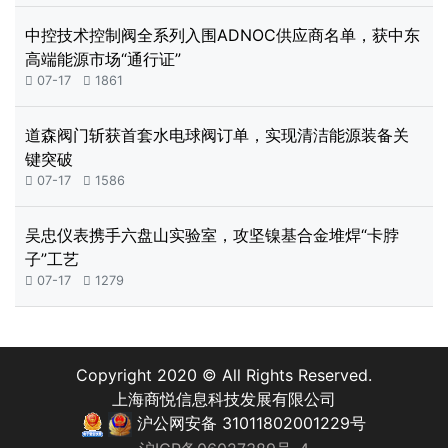
中控技术控制阀全系列入围ADNOC供应商名单，获中东
高端能源市场“通行证”

07-17

1861
道森阀门斩获首套水电球阀订单，实现清洁能源装备关
键突破

07-17

1586
吴忠仪表携手六盘山实验室，攻坚镍基合金堆焊“卡脖
子”工艺

07-17

1279
Copyright 2020 © All Rights Reserved.
上海商悦信息科技发展有限公司
沪公网安备 31011802001229号