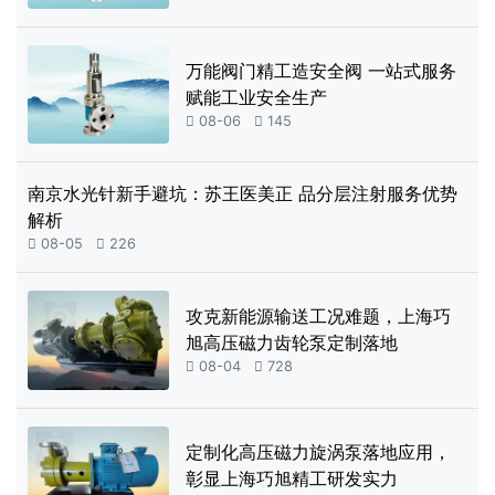
万能阀门精工造安全阀 一站式服务
赋能工业安全生产

08-06

145
南京水光针新手避坑：苏王医美正 品分层注射服务优势
解析

08-05

226
攻克新能源输送工况难题，上海巧
旭高压磁力齿轮泵定制落地

08-04

728
定制化高压磁力旋涡泵落地应用，
彰显上海巧旭精工研发实力