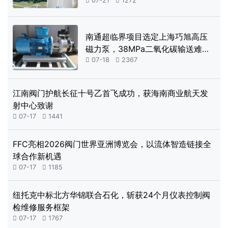
及全自动控制系统

07-21

1272
南通超临界项目选定上海巧旭高压
磁力泵，38MPa二氧化碳输送难题
获解

07-18

2367
江南阀门护航长征十号乙首飞成功，获海南商业航天发
射中心致谢

07-17

1441
FFC亮相2026阀门世界亚洲博览会，以流体智造链接全
球合作新机遇

07-17

1185
纽托克中标北方华锦联合石化，斩获24个月仪表控制阀
检维修服务框架

07-17

1767