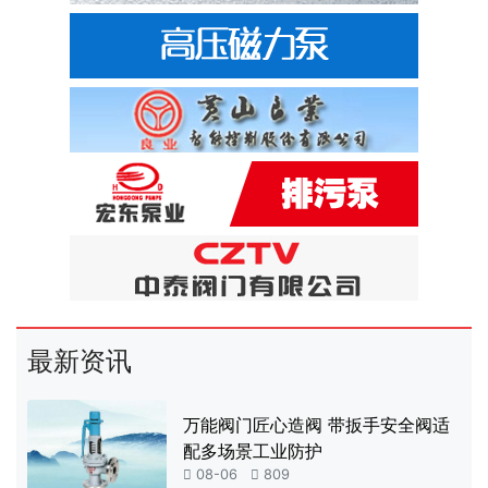
最新资讯
万能阀门匠心造阀 带扳手安全阀适
配多场景工业防护

08-06

809