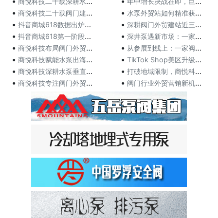
•
•
商悦科技二十载深耕水泵网站：从产品数据库到自带流量，
年中增长决战在即，巨量千川618攻略出炉，商家爆单有
•
•
商悦科技二十载阀门建站沉淀：用客户案例说话，以数据积
水泵外贸站如何精准获客？商悦科技用三十年实战给出答案
•
•
抖音商城618数据出炉，这届消费者把钱都花在哪？
深耕阀门外贸建站近三十年，商悦科技用定制方案赢得客户
•
•
抖音商城618第一阶段，各行业高光品牌榜发布！
深井泵遇新市场：一家外贸商的水泵营销破局记
•
•
商悦科技布局阀门外贸营销 助力江苏阀门企业打开海外市
从参展到线上：一家阀门外贸商的转型与商悦科技助力
•
•
商悦科技赋能水泵出海，从代工贴牌到自主品牌的外贸营销
TikTok Shop美区升级发布ACE商家经营方法
•
•
商悦科技深耕水泵垂直领域20余年，以定制化网站构建外
打破地域限制，商悦科技助力水泵企业在全球市场崭露头角
•
•
商悦科技专注阀门外贸推广20余年 定制网站助力阀门企
阀门行业外贸营销新机遇：商悦科技助力阀门企业拓展国际