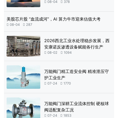

08-04

378
美股芯片股 “血流成河”，AI 算力牛市迎来估值大考

08-04

287
2026西北工业水处理稳步发展，西
安康诺反渗透设备赋能各行生产

08-02

1094
万能阀门精工造安全阀 精准泄压守
护工业生产

07-24

1770
万能阀门深耕工业流体控制 硬核球
阀适配复杂工况

07-24

1853