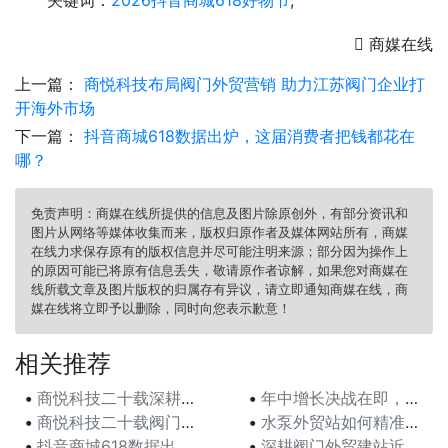
关键词：
2026抖音商城618好物节
,

商媒在线
上一篇：
商悦科技布局阀门外贸营销 助力江苏阀门企业打
开海外市场
下一篇：
抖音商城618数据出炉，这届消费者把钱都花在
哪？
免责声明：商媒在线所提供的信息及图片除原创外，有部分资讯和
图片从网络等媒体收集而来，版权归原作者及媒体网站所有，商媒
在线力求保存原有的版权信息并尽可能注明来源；部分因为操作上
的原因可能已将原有信息丢失，敬请原作者谅解，如果您对商媒在
线所载文章及图片版权的归属存有异议，请立即通知商媒在线，商
媒在线将立即予以删除，同时向您表示歉意！
相关推荐
•
商悦科技二十载深耕水泵网站：从产品数据库到自带流量，
•
年中增长决战在即，巨量千川618攻略出炉，商家爆单有
•
商悦科技二十载阀门建站沉淀：用客户案例说话，以数据积
•
水泵外贸站如何精准获客？商悦科技用三十年实战给出答案
•
抖音商城618数据出炉，这届消费者把钱都花在哪？
•
深耕阀门外贸建站近三十年，商悦科技用定制方案赢得客户