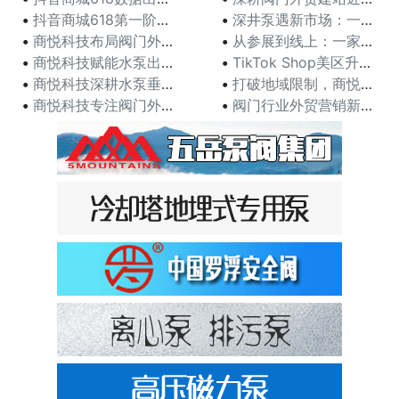
•
抖音商城618第一阶段，各行业高光品牌榜发布！
•
深井泵遇新市场：一家外贸商的水泵营销破局记
•
商悦科技布局阀门外贸营销 助力江苏阀门企业打开海外市
•
从参展到线上：一家阀门外贸商的转型与商悦科技助力
•
商悦科技赋能水泵出海，从代工贴牌到自主品牌的外贸营销
•
TikTok Shop美区升级发布ACE商家经营方法
•
商悦科技深耕水泵垂直领域20余年，以定制化网站构建外
•
打破地域限制，商悦科技助力水泵企业在全球市场崭露头角
•
商悦科技专注阀门外贸推广20余年 定制网站助力阀门企
•
阀门行业外贸营销新机遇：商悦科技助力阀门企业拓展国际