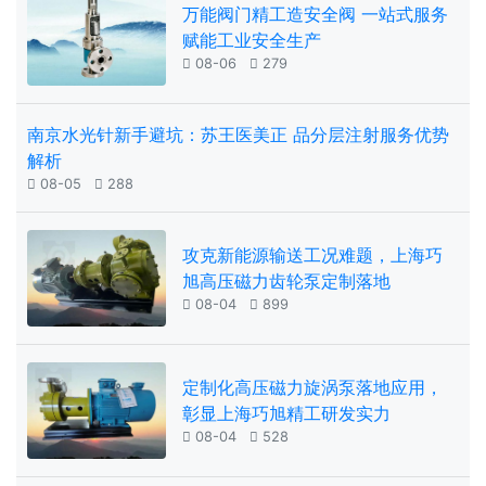
万能阀门精工造安全阀 一站式服务
赋能工业安全生产

08-06

279
南京水光针新手避坑：苏王医美正 品分层注射服务优势
解析

08-05

288
攻克新能源输送工况难题，上海巧
旭高压磁力齿轮泵定制落地

08-04

899
定制化高压磁力旋涡泵落地应用，
彰显上海巧旭精工研发实力

08-04

528