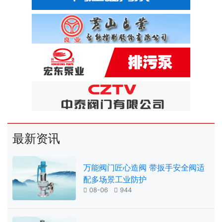
最新资讯
万能阀门匠心造阀 带扳手安全阀适
配多场景工业防护

08-06

944