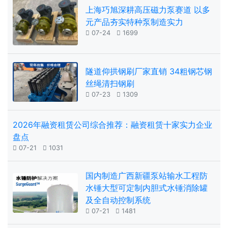
上海巧旭深耕高压磁力泵赛道 以多
元产品夯实特种泵制造实力

07-24

1699
隧道仰拱钢刷厂家直销 34粗钢芯钢
丝绳清扫钢刷

07-23

1309
2026年融资租赁公司综合推荐：融资租赁十家实力企业
盘点

07-21

1031
国内制造广西新疆泵站输水工程防
水锤大型可定制内胆式水锤消除罐
及全自动控制系统

07-21

1481