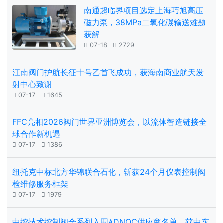
南通超临界项目选定上海巧旭高压
磁力泵，38MPa二氧化碳输送难题
获解

07-18

2729
江南阀门护航长征十号乙首飞成功，获海南商业航天发
射中心致谢

07-17

1645
FFC亮相2026阀门世界亚洲博览会，以流体智造链接全
球合作新机遇

07-17

1386
纽托克中标北方华锦联合石化，斩获24个月仪表控制阀
检维修服务框架

07-17

1979
中控技术控制阀全系列入围ADNOC供应商名单，获中东