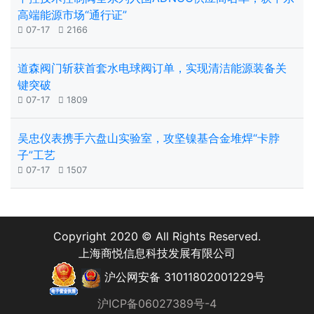
高端能源市场“通行证”

07-17

2166
道森阀门斩获首套水电球阀订单，实现清洁能源装备关
键突破

07-17

1809
吴忠仪表携手六盘山实验室，攻坚镍基合金堆焊“卡脖
子”工艺

07-17

1507
Copyright 2020 © All Rights Reserved.
上海商悦信息科技发展有限公司
沪公网安备 31011802001229号
沪ICP备06027389号-4